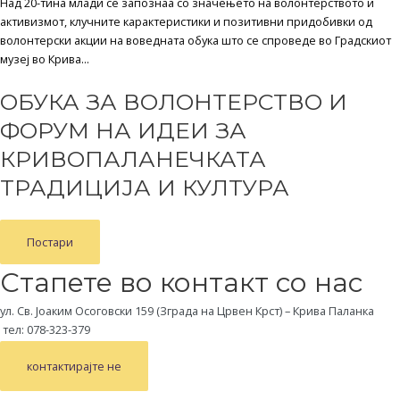
Над 20-тина млади се запознаа со значењето на волонтерството и
активизмот, клучните карактеристики и позитивни придобивки од
волонтерски акции на воведната обука што се спроведе во Градскиот
музеј во Крива...
ОБУКА ЗА ВОЛОНТЕРСТВО И
ФОРУМ НА ИДЕИ ЗА
КРИВОПАЛАНЕЧКАТА
ТРАДИЦИЈА И КУЛТУРА
Постари
Стапете во контакт со нас
ул. Св. Јоаким Осоговски 159 (Зграда на Црвен Крст) – Крива Паланка
тел: 078-323-379
контактирајте не