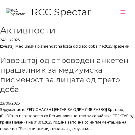
Skip
Main
RCC Spectar
to
Men
content
Активности
24/11/2025
Izvestaj_Mediumska pismenost na licata od treto doba (1)-2025Преземи
Извештај од спроведен анкетен
прашалник за медиумска
писменост за лицата од трето
доба
23/06/2025
Здружението РЕГИОНАЛЕН ЦЕНТАР ЗА ОДРЖЛИВ РАЗВОЈ Кратово,
(РЦОР) во партнерство со Регионален центар за соработка СПЕКТАР од
Крива Паланка на 01.01.2025 година започна со имплементација на
проектот “Локални иницијативи за зајакнување...