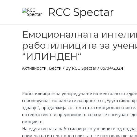
Skip
Post
RCC Spectar
to
navigation
content
Емоционалната интелиг
работилниците за учен
“ИЛИНДЕН“
Активности
,
Вести
/ By
RCC Spectar
/
05/04/2024
Работилниците за унапредување на менталното здрав
спроведуваат во рамките на проектот „Едукативно-к
здравје“, продолжија со темата за емоционална интел
потешкотиите и предизвиците со кои се соочуваат де
емоциите.
На едукативната работилница со учениците од подра
примена на интеративен пристап, се разговараше за