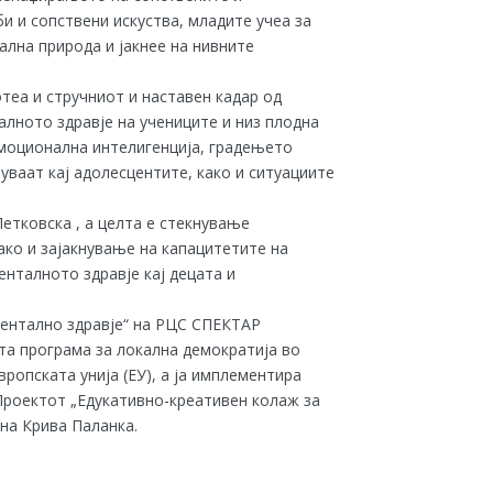
и и сопствени искуства, младите учеа за
лна природа и јакнее на нивните
теа и стручниот и наставен кадар од
лното здравје на учениците и низ плодна
емоционална интелигенција, градењето
вуваат кај адолесцентите, како и ситуациите
етковска , а целта е стекнување
ако и зајакнување на капацитетите на
енталното здравје кај децата и
ентално здравје“ на РЦС СПЕКТАР
та програма за локална демократија во
ропската унија (ЕУ), а ја имплементира
Проектот „Едукативно-креативен колаж за
на Крива Паланка.