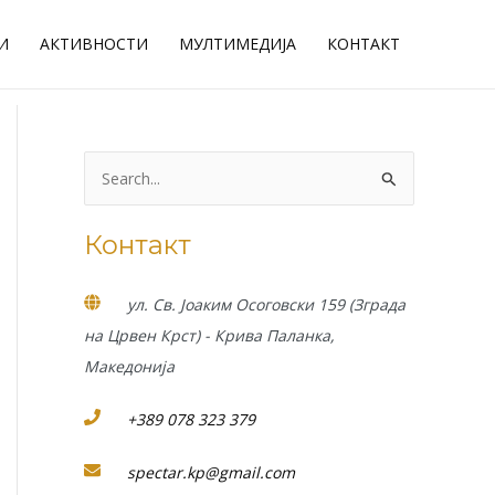
И
АКТИВНОСТИ
МУЛТИМЕДИЈА
КОНТАКТ
S
e
Контакт
a
r
ул. Св. Јоаким Осоговски 159 (Зграда
c
на Црвен Крст) - Крива Паланка,
h
Македонија
f
o
+389 078 323 379
r
:
spectar.kp@gmail.com