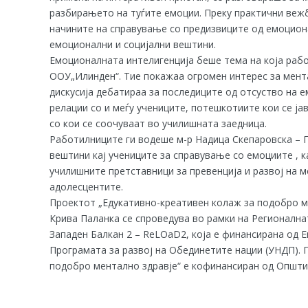
разбирањето на туѓите емоции. Преку практични вежб
начините на справување со предизвиците од емоциона
емоционални и социјални вештини.
Емоционалната интелигенција беше тема на која рабо
ООУ„Илинден“. Тие покажаа огромен интерес за мента
дискусија дебатираа за последиците од отсуство на 
релации со и меѓу учениците, потешкотиите кои се ја
со кои се соочуваат во училишната заедница.
Работилниците ги водеше м-р Надица Скепаровска – П
вештини кај учениците за справување со емоциите , к
училишните претставници за превенција и развој на м
адолесцентите.
Проектот „Едукативно-креативен колаж за подобро м
Крива Паланка се спроведува во рамки на Регионална
Западен Балкан 2 – ReLOaD2, која е финансирана од Ев
Програмата за развој на Обединетите нации (УНДП). 
подобро ментално здравје“ е кофинансиран од Општи