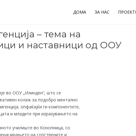
ДОМА
ЗА НАС
ПРОЕКТ
енција – тема на
ици и наставници од ООУ
је во ООУ „Илинден“, што се
реативен колаж за подобро ментално
игенција, опфаќајќи ги компонентите,
цата и младите при изразувањето на
чното училиште во Конопница, со
 менаџирањето на сопствените и